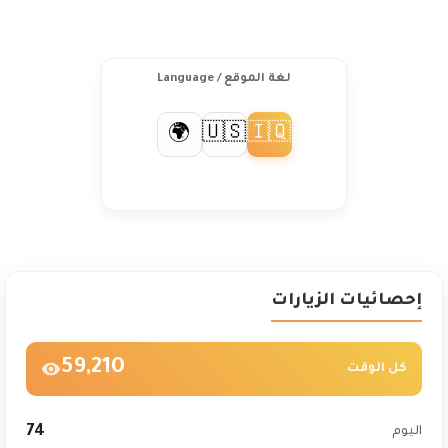
لغة الموقع / Language
🇺🇸
🇮🇶
🌍
إحصائيات الزيارات
59,210
كل الوقت
74
اليوم