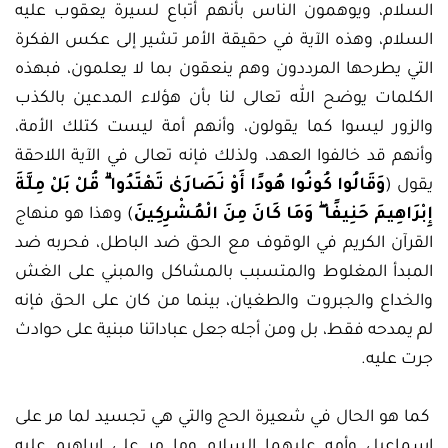
السلام، ويوهمون الناس بأنهم أتباع لسيرة يعقوب عليه
السلام، وهذه الآية في حقيقة الأمر تشير إلى عكس الفكرة
التي يطرحها المرددون وهم ينعقون بما لا يعلمون، فبهذه
الكلمات يوضح الله تعالى لنا بأن هؤلاء المدعين بالكذب
والزور ليسوا كما يقولون، وأنهم أمة ليست كتلك الأمة،
وأنهم قد خالفوا العهد، ولذلك فإنه تعالى في الآية اللاحقة
يقول (
وَقَالُوا كُونُوا هُودًا أَوْ نَصَارَىٰ تَهْتَدُوا ۗ قُلْ بَلْ مِلَّةَ
إِبْرَاهِيمَ حَنِيفًا ۖ وَمَا كَانَ مِنَ الْمُشْرِكِينَ
) وهذا هو منهاج
القرآن الكريم في الوقوف مع الحق ضد الباطل، فحربه ضد
المبدأ المغلوط والمتسبب بالمشاكل والمبني على الغش
والخداع والجبروت والطغيان، بينما من كان على الحق فإنه
لم يمدحه فقط، بل ومن أجله جعل عباداتنا مبنية على حوادث
جرت عليه.
كما هو الحال في شعيرة الحج والتي هي تجسيد لما مر على
إسماعيل وأمه عليهما السلام وما مر على إبراهيم عليه