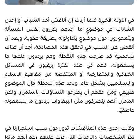
في الآونة الأخيرة كلما أردت إن أناقش أحد الشباب أو إحدى
الشابات في موضوعٍ ما أجدهم يكررون نفس المسألة
ويتمحورون حول موضوعٍ يتداولونه بطريقة عفوية، وبعد أن
أتقصى عن السبب في تحقق هذه المصادفة، أجد أن هناك
شخصية قد طرحت هذه النقطة وهم يرددون خلفها ما
يسمعونه، فهم في هذه الفترة يرغبون في المسائل
الخلافية والمتعارضة أو المنتقصة من مفاهيم الإسلام
والإسلاميين بشكل عام، ولحد هذه اللحظة فإن الموضوع
طبيعي ومن حقهم أن يطرحوا التساؤلات باستمرار، ولكن
المحزن أنهم يتصرفون مثل الببغاوات يرددون ما يسمعونه
عاطفيًا.
وكانت إحدى هذه المناقشات تدور حول سبب استمرارنا في
ذكر الشخصيات والأحداث التي جرت عليهم رغم أنهم ماتوا