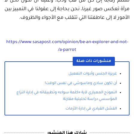
نسلم رقابنا إلى كل من هب ودب، وعلينا أن نكون نحن لا
مرآة تعكس صور غيرنا، نحن بحاجة إلى عقولنا في التمييز بين
الأمور لا إلى عاطفتنا التي تتقلب مع الأجواء والظروف.
https://www.sasapost.com/opinion/be-an-explorer-and-not-
a-parrot/
منشورات ذات صلة
غريزة الجنس وأدوات التفعيل
أن تكون سادي وماسوشي في نفس الوقت!
النموذج المعياري لآية «كلمة سواء» وتطبيقاته في إدارة النزاع
المؤسسي دراسة تحليلية مقارنة
الفشل القيادي في إدارة الأزمات
شارك هذا المنشور