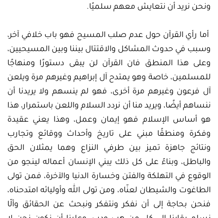
ونحن نريد أن نتعايش معهم سلميًا.
أما رأي القرآن حول عدم صلب المسيح فهو باب خلافي آخر،
وسبب في حدوث المشاكل والاقتتال بيننا وبين المسيحيين،
وعلى هذا المنطق فان القرآن لن يبقى دستورًا ومنهاجًا
للمسلمين، خاصة وهو يمتدح آل إبراهيم وغيرهم مرة ويلعن
آل فرعون وغيرهم مرة أخرى، فهو لم ينسهم ولا يريدنا أن
ننساهم أيضًا، ويريد منا أن نردد السلام واللعن باستمرار، هذا
هو أساس الإسلام فهو إيمان وعمل، وهذا يعني عقيدة
وفكرة ومنطقًا مبني على تاريخ وأحداث ووقائع وتجارب
ونتائج جاهزة تميز بين طرفي النزاع وهما يمثلان الحق
والباطل، وبناءً على كل ذلك يبني الإنسان أعماله لينجو من
الوقوع في التهلكة والفتن وخسارة الدنيا والآخرة، فمن تولى
الطاغوت والشيطان لعنّاه، ومن تولى الله وأوليائه امتدحناه،
فنحن بحاجة إلى أن نفكر ونتفكر ونبحث عن الحقائق وألّا