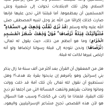
السلام، وكل تلك الابتلاءات تحولت إلى شعيرة وعلى
المسلمين أن يعظموها، أما قبلتنا التي نحن عليها فإنها
صارت كذلك إكرامًا من الله عز وجل لنبيه المصطفى صلى
الله عليه واله وسلم (
قَدْ نَرَىٰ تَقَلُّبَ وَجْهِكَ فِي السَّمَاءِ ۖ
فَلَنُوَلِّيَنَّكَ قِبْلَةً تَرْضَاهَا ۚ فَوَلِّ وَجْهَكَ شَطْرَ الْمَسْجِدِ
الْحَرَامِ
) وما هو أعظم من ذلك، حيث يقول له تعالى:
(
تَرْضَاهَا
) ونحن نتوجه إلى قبلة رسولنا ارتضاها ولو أنه
ارتضى غيرها لكانت له قبلة.
هل من المعقول أن القرآن بعد أكثر من ألف سنة ما زال يذكر
بني إسرائيل وهو يأمرهم إن يذبحوا بقرة بلا هدف؟! وهل
نستطيع أن نقول لله تعالى بأن تلك أمة قد خلت وولت
وماتوا وماتت بقرتهم وانتهت المسألة التي من أجلها تم ذبح
تلك البقرة، فلماذا ما زالت في كتابك؟! وسبب هذا السؤال
هو لأن هذه القصص تجرح مشاعر الإسرائيليين واليهود،