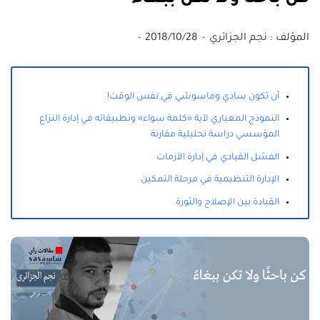
المؤلف :
نجم الجزائري
2018/10/28
أن تكون سادي وماسوشي في نفس الوقت!
النموذج المعياري لآية «كلمة سواء» وتطبيقاته في إدارة النزاع
المؤسسي دراسة تحليلية مقارنة
الفشل القيادي في إدارة الأزمات
الإدارة التنظيمية في مرحلة التمكين
القيادة بين الإصلاح والثورة