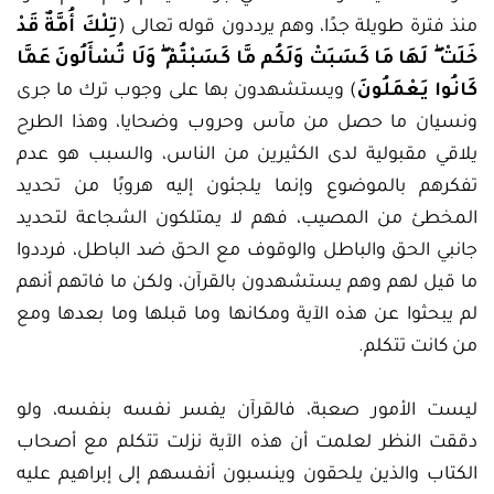
منذ فترة طويلة جدًا، وهم يرددون قوله تعالى (
تِلْكَ أُمَّةٌ قَدْ
خَلَتْ ۖ لَهَا مَا كَسَبَتْ وَلَكُم مَّا كَسَبْتُمْ ۖ وَلَا تُسْأَلُونَ عَمَّا
كَانُوا يَعْمَلُونَ
) ويستشهدون بها على وجوب ترك ما جرى
ونسيان ما حصل من مآس وحروب وضحايا، وهذا الطرح
يلاقي مقبولية لدى الكثيرين من الناس، والسبب هو عدم
تفكرهم بالموضوع وإنما يلجئون إليه هروبًا من تحديد
المخطئ من المصيب، فهم لا يمتلكون الشجاعة لتحديد
جانبي الحق والباطل والوقوف مع الحق ضد الباطل، فرددوا
ما قيل لهم وهم يستشهدون بالقرآن، ولكن ما فاتهم أنهم
لم يبحثوا عن هذه الآية ومكانها وما قبلها وما بعدها ومع
من كانت تتكلم.
ليست الأمور صعبة، فالقرآن يفسر نفسه بنفسه، ولو
دققت النظر لعلمت أن هذه الآية نزلت تتكلم مع أصحاب
الكتاب والذين يلحقون وينسبون أنفسهم إلى إبراهيم عليه