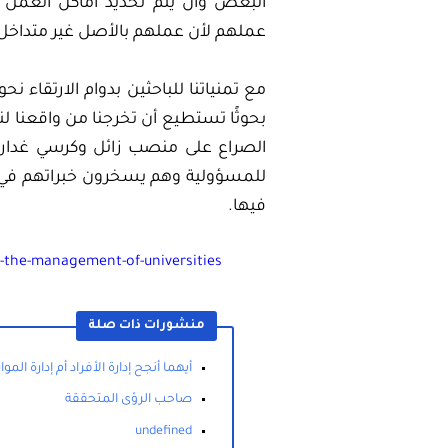
البعض وأن يتم تحديد أماكن العمل و
عملهم لأن عملهم بالأصل غير متداخل
مع تمنياتنا للباحثين بدوام الارتقاء
بحوثًا تستطيع أن تخرجنا من واقعنا ل
الصراع على منصب زائل وكرسي غدار لن 
للمسؤولية وهم يسخرون خبراتهم في
فيها.
-the-management-of-universities/
منشورات ذات صلة
أيهما أنجح إدارة الأفراد أم إدارة المو
صاحب الرؤى المتحققة
undefined