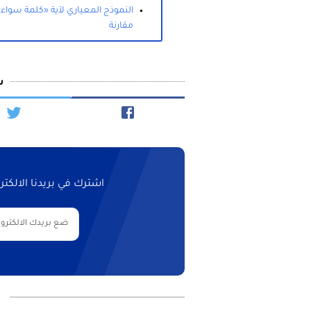
النموذج المعياري لآية «كلمة سواء»
مقارنة
ش
اشترك في بريدنا الالك