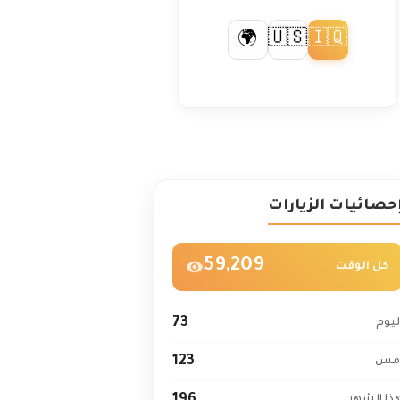
🇺🇸
🇮🇶
🌍
حصائيات الزيارات
59,209
كل الوقت
73
ليوم
123
مس