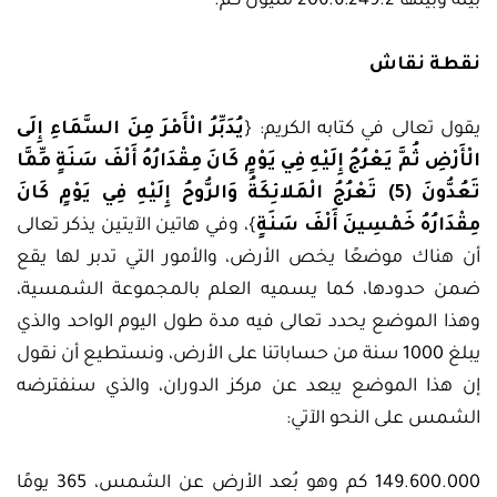
بينه وبينها 206.6:249.2 مليون كم.
نقطة نقاش
يقول تعالى في كتابه الكريم: {
يُدَبِّرُ الْأَمْرَ مِنَ السَّمَاءِ إِلَى
الْأَرْضِ ثُمَّ يَعْرُجُ إِلَيْهِ فِي يَوْمٍ كَانَ مِقْدَارُهُ أَلْفَ سَنَةٍ مِّمَّا
تَعُدُّونَ (5) تَعْرُجُ الْمَلائِكَةُ وَالرُّوحُ إِلَيْهِ فِي يَوْمٍ كَانَ
مِقْدَارُهُ خَمْسِينَ أَلْفَ سَنَةٍ
}، وفي هاتين الآيتين يذكر تعالى
أن هناك موضعًا يخص الأرض، والأمور التي تدبر لها يقع
ضمن حدودها، كما يسميه العلم بالمجموعة الشمسية،
وهذا الموضع يحدد تعالى فيه مدة طول اليوم الواحد والذي
يبلغ 1000 سنة من حساباتنا على الأرض، ونستطيع أن نقول
إن هذا الموضع يبعد عن مركز الدوران، والذي سنفترضه
الشمس على النحو الآتي:
149.600.000 كم وهو بُعد الأرض عن الشمس، 365 يومًا