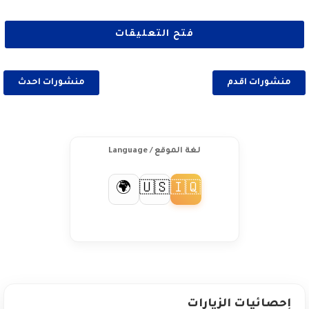
فتح التعليقات
منشورات اقدم
منشورات احدث
لغة الموقع / Language
🇺🇸
🇮🇶
🌍
إحصائيات الزيارات