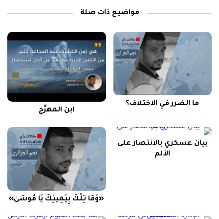
مواضيع ذات صلة
ما الضرر في الاختلاف؟
ابن المهرِّج
بيان عسكري بالانتصار على
الألم
«وَمَا تِلْكَ بِيَمِينِكَ يَا مُوسَىٰ»