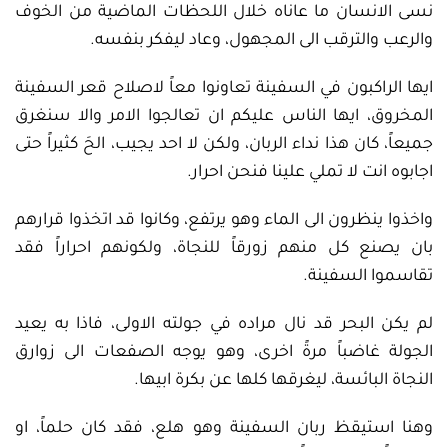
نسى الانسان ما عاناه خلال اللحظات الماضية من الخوف
والرعب والترقب الى المجهول، وعاد ليفكر بنفسه.
ايها الراكبون في السفينة تعاونوا معاً لاصلاح قعر السفينة
المخروق، ايها الناس عليكم ان تعالجوا الامر والا سنغرق
جميعاً، كان هذا نداء الربان، ولكن لا احد يجيب، الحَ كثيراً حتى
اجابوه انت لا تملي علينا فنحن احرار.
واخذوا ينظرون الى الماء وهو يرتفع، وكانوا قد اتخذوا قرارهم
بان يصنع كل منهم زورقاً للنجاة، ولكونهم احراراً فقد
تقاسموا السفينة.
لم يكن البحر قد نال مراده في جولته الاولى، فاذا به يعيد
الجولة غاضباً مرةً اخرى، وهو يوجه الصفعات الى زوارق
النجاة البائسة، ليغرقها كلها عن بكرة ابيها.
وهنا استيقظ ربان السفينة وهو هلع، فقد كان حلماً، او